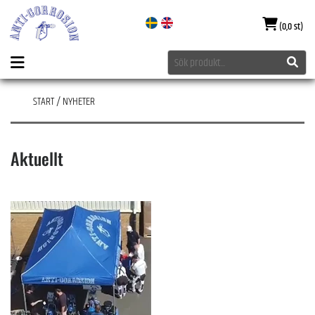
(0,0 st)
START
/
NYHETER
Aktuellt