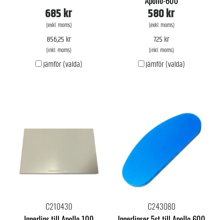
Apollo-600
685 kr
580 kr
(exkl. moms)
(exkl. moms)
856,25 kr
725 kr
(inkl. moms)
(inkl. moms)
Jämför (valda)
Jämför (valda)
C210430
C243080
Innerlins till Apollo 100
Innerlinser 5st till Apollo 600