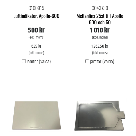
C100915
C043730
Luftindikator, Apollo-600
Mellanlins 25st till Apollo
600 och 60
500 kr
1 010 kr
(exkl. moms)
(exkl. moms)
625 kr
1 262,50 kr
(inkl. moms)
(inkl. moms)
Jämför (valda)
Jämför (valda)