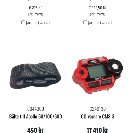
6 225 kr
7 662,50 kr
(inkl. moms)
(inkl. moms)
Jämför (valda)
Jämför (valda)
C044300
C246130
Bälte till Apollo 60/100/600
CO-varnare CMS-3
450 kr
17 410 kr