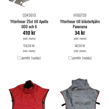
C043610
H160739
Ytterlinser 25st till Apollo
Ytterlinser till blästerhjälm
600 och 6
Panorama
410 kr
34 kr
(exkl. moms)
(exkl. moms)
512,50 kr
42,50 kr
(inkl. moms)
(inkl. moms)
Jämför (valda)
Jämför (valda)