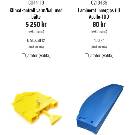
C044110
C210435
Klimatkontroll varm/kall med
Laminerat innerglas till
bälte
Apollo-100
5 250 kr
80 kr
(exkl. moms)
(exkl. moms)
6 562,50 kr
100 kr
(inkl. moms)
(inkl. moms)
Jämför (valda)
Jämför (valda)