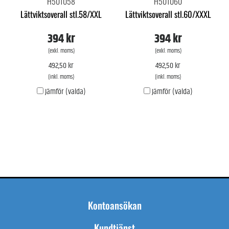
H501058
H501060
Lättviktsoverall stl.58/XXL
Lättviktsoverall stl.60/XXXL
394 kr
394 kr
(exkl. moms)
(exkl. moms)
492,50 kr
492,50 kr
(inkl. moms)
(inkl. moms)
Jämför (valda)
Jämför (valda)
Kontoansökan
Kundtjänst