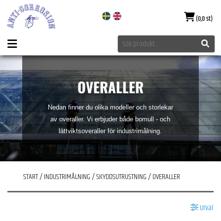
(0,0 st)
OVERALLER
Nedan finner du olika modeller och storlekar
av overaller. Vi erbjuder både bomull - och
lättviktsoveraller för industrimålning.
START
/
INDUSTRIMÅLNING
/
SKYDDSUTRUSTNING
/
OVERALLER
Urval