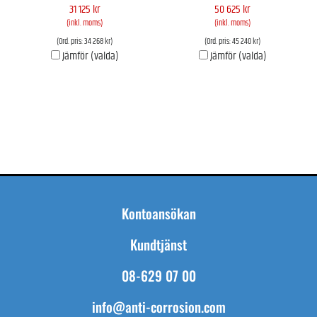
31 125 kr
50 625 kr
(inkl. moms)
(inkl. moms)
(Ord. pris: 34 268 kr)
(Ord. pris: 45 240 kr)
Jämför (valda)
Jämför (valda)
Kontoansökan
Kundtjänst
08-629 07 00
info@anti-corrosion.com