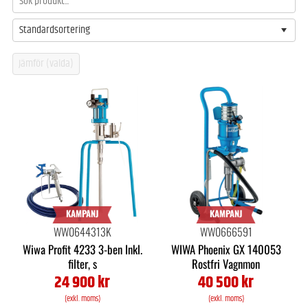
Standardsortering
KAMPANJ
KAMPANJ
WW0644313K
WW0666591
Wiwa Profit 4233 3-ben Inkl.
WIWA Phoenix GX 140053
filter, s
Rostfri Vagnmon
24 900 kr
40 500 kr
(exkl. moms)
(exkl. moms)