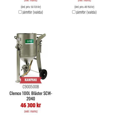
(inkl. moms)
(inkl. moms)
(Ord. pris: 50 720 kr)
(Ord. pris: 49 150 kr)
Jämför (valda)
Jämför (valda)
KAMPANJ
C900500B
Clemco 100L Bläster SCW-
2040
46 300 kr
(exkl. moms)