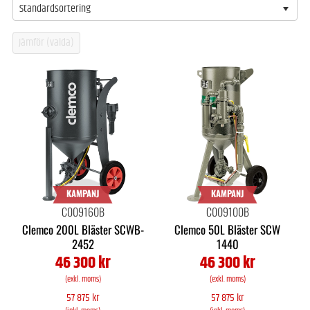
Standardsortering
KAMPANJ
KAMPANJ
C009160B
C009100B
Clemco 200L Bläster SCWB-
Clemco 50L Bläster SCW
2452
1440
46 300 kr
46 300 kr
(exkl. moms)
(exkl. moms)
57 875 kr
57 875 kr