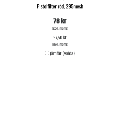
Pistolfilter röd, 295mesh
78 kr
(exkl. moms)
97,50 kr
(inkl. moms)
Jämför (valda)