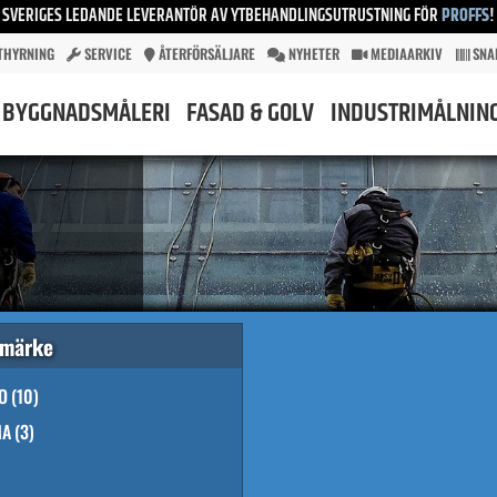
SVERIGES LEDANDE LEVERANTÖR AV YTBEHANDLINGSUTRUSTNING FÖR
PROFFS
!
THYRNING
SERVICE
ÅTERFÖRSÄLJARE
NYHETER
MEDIAARKIV
SNA
BYGGNADSMÅLERI
FASAD & GOLV
INDUSTRIMÅLNIN
umärke
O
(10)
MA
(3)