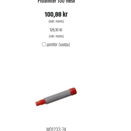
Pistolfilter 100 mesh
100,88 kr
(exkl. moms)
126,10 kr
(inkl. moms)
Jämför (valda)
WO1233-74