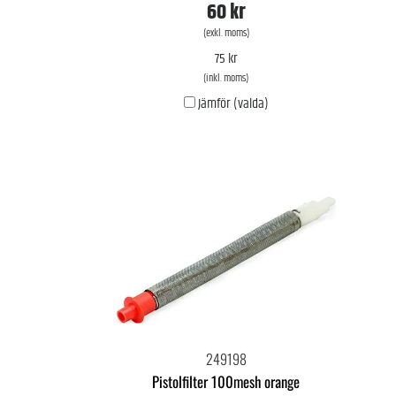
60 kr
(exkl. moms)
75 kr
(inkl. moms)
Jämför (valda)
249198
Pistolfilter 100mesh orange