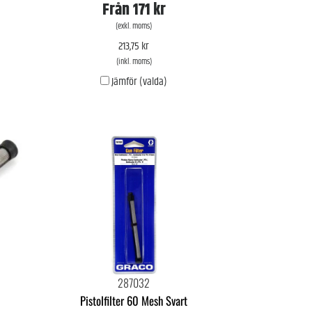
Från
171 kr
(exkl. moms)
213,75 kr
(inkl. moms)
Jämför (valda)
287032
Pistolfilter 60 Mesh Svart