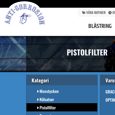
BYGGNADSMÅLERI
FASAD & GOLV
VÅRA BUTIKER
U
INDUSTRIMÅLNING
BLÄSTRING
ANLÄGGNINGAR
MASKINER
MYMÄTARE
PISTOLFILTER
SPRUTPISTOLER MED
RESERVDELAR
Pistoler
Behållare & Koppar
Kategori
Var
Hållare
Munstycken
GRAC
Nålsatser
OPTI
Pistolfilter