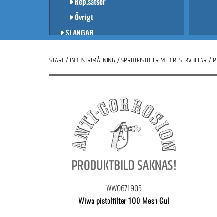
Rep.satser
Övrigt
SLANGAR
RESERVDELAR TILL MASKINER
START
/
INDUSTRIMÅLNING
/
SPRUTPISTOLER MED RESERVDELAR
/
P
RESERVDELAR TILL ANLÄGGNINGAR
SKYDDSUTRUSTNING
RESERVDELAR UTIFRÅN PRODUKT
LINJEMÅLNING
KAMPANJER
WW0671906
Wiwa pistolfilter 100 Mesh Gul