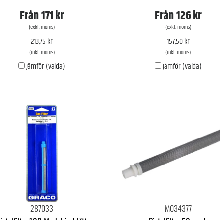
Från
171 kr
Från
126 kr
(exkl. moms)
(exkl. moms)
213,75 kr
157,50 kr
(inkl. moms)
(inkl. moms)
Jämför (valda)
Jämför (valda)
287033
M034377