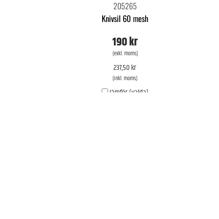
205265
Knivsil 60 mesh
190 kr
(exkl. moms)
237,50 kr
(inkl. moms)
Jämför (valda)