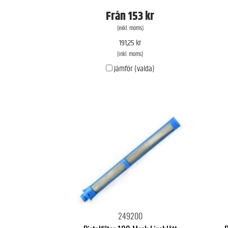
Från
153 kr
(exkl. moms)
191,25 kr
(inkl. moms)
Jämför (valda)
249200