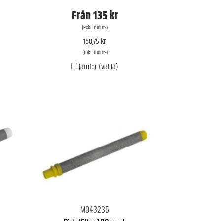
Från
135 kr
(exkl. moms)
168,75 kr
(inkl. moms)
Jämför (valda)
M043235