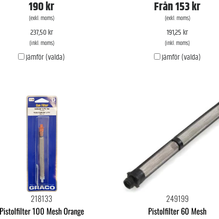
190 kr
Från
153 kr
(exkl. moms)
(exkl. moms)
237,50 kr
191,25 kr
(inkl. moms)
(inkl. moms)
Jämför (valda)
Jämför (valda)
218133
249199
Pistolfilter 100 Mesh Orange
Pistolfilter 60 Mesh