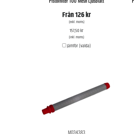
Pistolfilter 100 Mesh Ljusblått
P
Från
126 kr
(exkl. moms)
157,50 kr
(inkl. moms)
Jämför (valda)
M034383