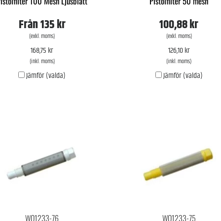
istolfilter 100 Mesh Ljusblått
Pistolfilter 50 mesh
Från
135 kr
100,88 kr
(exkl. moms)
(exkl. moms)
168,75 kr
126,10 kr
(inkl. moms)
(inkl. moms)
Jämför (valda)
Jämför (valda)
WO1233-76
WO1233-75