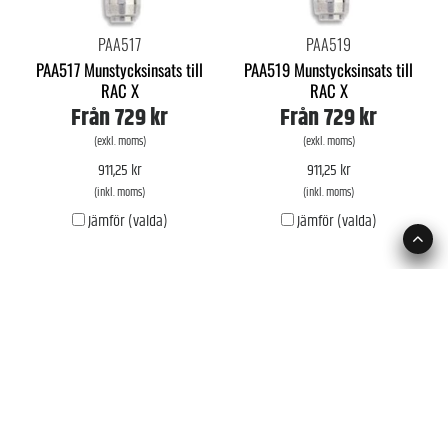
PAA517
PAA519
PAA517 Munstycksinsats till
PAA519 Munstycksinsats till
RAC X
RAC X
Från
729 kr
Från
729 kr
(exkl. moms)
(exkl. moms)
911,25 kr
911,25 kr
(inkl. moms)
(inkl. moms)
Jämför (valda)
Jämför (valda)
VÅRA BUTIKER
UTHYRNING
SERVICE
ÅTERFÖRSÄLJARE
NYHETER
MEDIAARKIV
SNABBORDER
MINA SIDOR