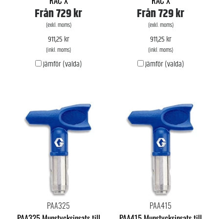
RAC X
RAC X
Från
729 kr
Från
729 kr
(exkl. moms)
(exkl. moms)
911,25 kr
911,25 kr
(inkl. moms)
(inkl. moms)
Jämför (valda)
Jämför (valda)
PAA325
PAA415
PAA325 Munstycksinsats till
PAA415 Munstycksinsats till