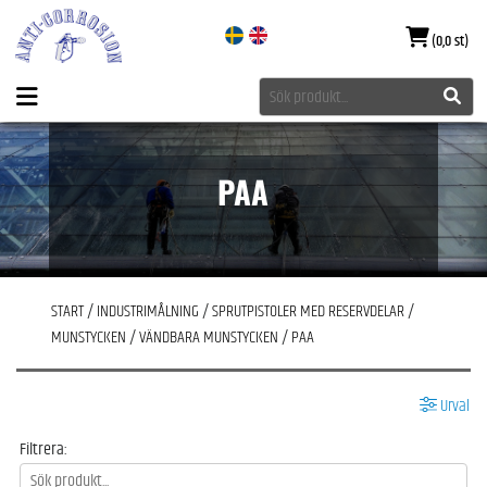
(0,0 st)
PAA
START
/
INDUSTRIMÅLNING
/
SPRUTPISTOLER MED RESERVDELAR
/
MUNSTYCKEN
/
VÄNDBARA MUNSTYCKEN
/
PAA
Urval
Filtrera: