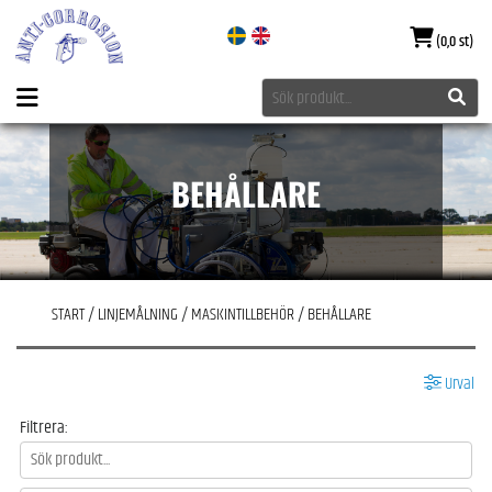
(0,0 st)
BEHÅLLARE
START
/
LINJEMÅLNING
/
MASKINTILLBEHÖR
/
BEHÅLLARE
Urval
Filtrera: