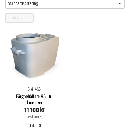
Standardsortering
278452
Färgbehållare 95L till
Linelazer
11 100 kr
(exkl. moms)
13 875 kr