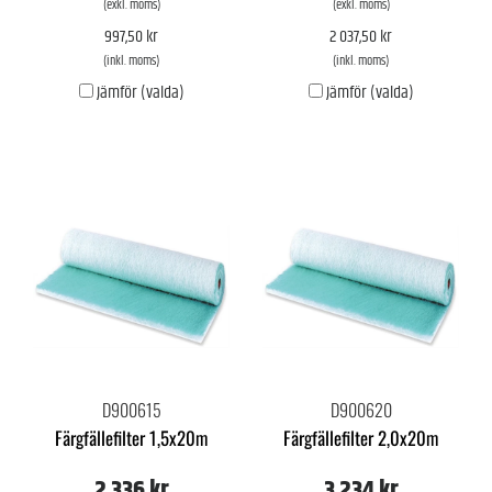
(exkl. moms)
(exkl. moms)
997,50 kr
2 037,50 kr
(inkl. moms)
(inkl. moms)
Jämför (valda)
Jämför (valda)
D900615
D900620
Färgfällefilter 1,5x20m
Färgfällefilter 2,0x20m
2 336 kr
3 234 kr