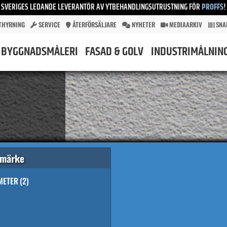
SVERIGES LEDANDE LEVERANTÖR AV YTBEHANDLINGSUTRUSTNING FÖR
PROFFS
!
THYRNING
SERVICE
ÅTERFÖRSÄLJARE
NYHETER
MEDIAARKIV
SNA
BYGGNADSMÅLERI
FASAD & GOLV
INDUSTRIMÅLNIN
umärke
METER
(2)