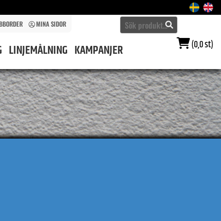
BBORDER
MINA SIDOR
(0,0 st)
G
LINJEMÅLNING
KAMPANJER