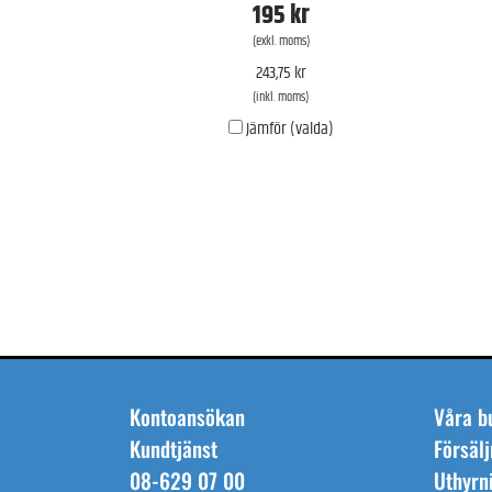
195 kr
(exkl. moms)
243,75 kr
(inkl. moms)
Jämför (valda)
Kontoansökan
Våra b
Kundtjänst
Försälj
08-629 07 00
Uthyrn