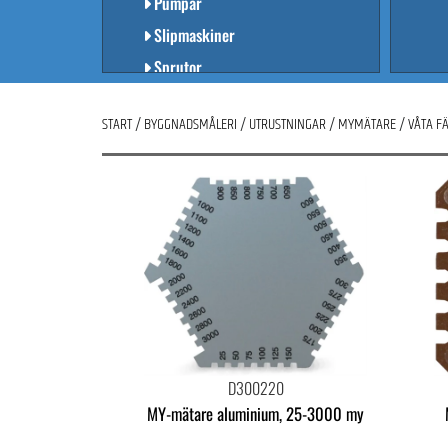
Pumpar
Slipmaskiner
Sprutor
SKYDDSUTRUSTNING
START
/
BYGGNADSMÅLERI
/
UTRUSTNINGAR
/
MYMÄTARE
/
VÅTA F
PISTOLER & FÖRLÄNGNINGSSKAFT
SLANGAR & SLANGTILLBEHÖR
MASKINRESERVDELAR
ÖVRIGT
RESERVDELAR UTIFRÅN PRODUKT
KURSER
FASAD & GOLV
INDUSTRIMÅLNING
LINJEMÅLNING
D300220
MY-mätare aluminium, 25-3000 my
KAMPANJER