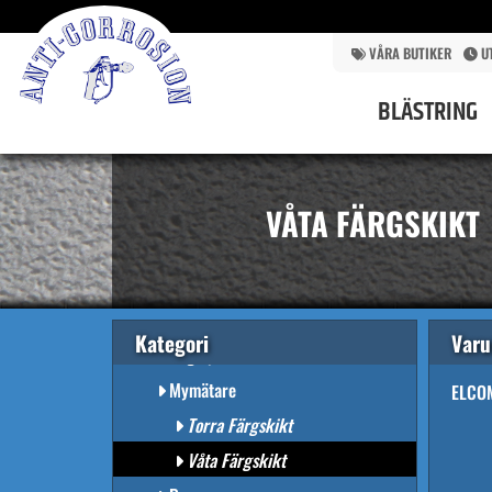
VÅRA BUTIKER
U
BLÄSTRING
BLÄSTRING
BYGGNADSMÅLERI
UTRUSTNINGAR
VÅTA FÄRGSKIKT
Avfallshantering
Boxar & Bazooka
Brädmålning
Dammsugare
Kategori
Var
Högtryckstvättar
Mymätare
ELCO
Torra Färgskikt
Våta Färgskikt