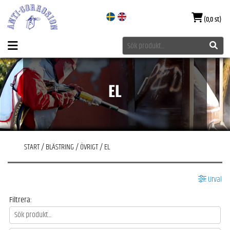
(0,0 st)
EL
START
/
BLÄSTRING
/
ÖVRIGT
/
EL
Urval
Filtrera: