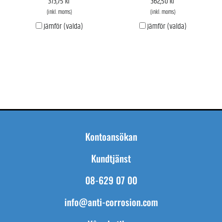
373,75 kr
362,50 kr
(inkl. moms)
(inkl. moms)
Jämför (valda)
Jämför (valda)
Kontoansökan
Kundtjänst
08-629 07 00
info@anti-corrosion.com