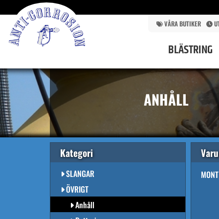
BLÄSTRING
VÅRA BUTIKER
U
UTRUSTNINGAR
BLÄSTRING
BLÄSTERMEDEL
FJÄRRSTYRNING
HANDTAG & PISTOLER
ANHÅLL
KOPPLINGAR & KLÄMMOR
MUNSTYCKEN & HÅLLARE
VENTILER
PACKNINGAR
Kategori
Var
SKYDDSUTRUSTNING
SLANGAR
MONT
ÖVRIGT
Anhåll