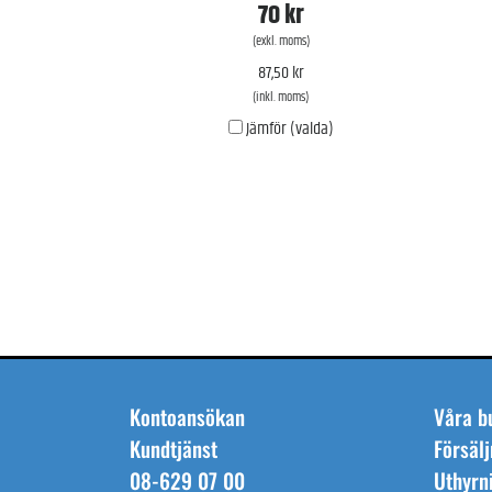
FASAD & GOLV
70 kr
INDUSTRIMÅLNING
(exkl. moms)
87,50 kr
LINJEMÅLNING
(inkl. moms)
KAMPANJER
Jämför (valda)
Kontoansökan
Våra b
Kundtjänst
Försälj
08-629 07 00
Uthyrn