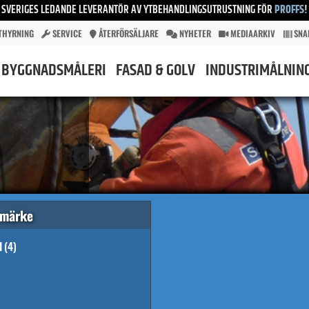
SVERIGES LEDANDE LEVERANTÖR AV YTBEHANDLINGSUTRUSTNING FÖR
PROFFS
!
THYRNING
SERVICE
ÅTERFÖRSÄLJARE
NYHETER
MEDIAARKIV
SNA
BYGGNADSMÅLERI
FASAD & GOLV
INDUSTRIMÅLNIN
umärke
I
(4)