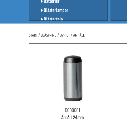
Batterier
Blästerlampor
Blästertejp
El
START
/
BLÄSTRING
/
ÖVRIGT
/
ANHÅLL
Likare
Lock
Nålar
Regulator
Silar
Trissor
Tryckmätare
Övrigt
RESERVDELAR UTIFRÅN PRODUKT
D600061
Anhåll 24mm
BYGGNADSMÅLERI