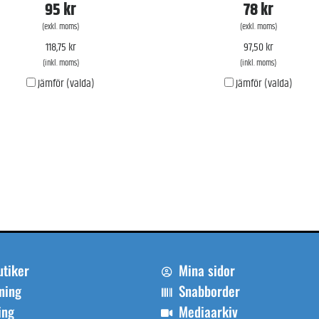
95 kr
78 kr
(exkl. moms)
(exkl. moms)
118,75 kr
97,50 kr
(inkl. moms)
(inkl. moms)
Jämför (valda)
Jämför (valda)
utiker
Mina sidor
ning
Snabborder
ing
Mediaarkiv