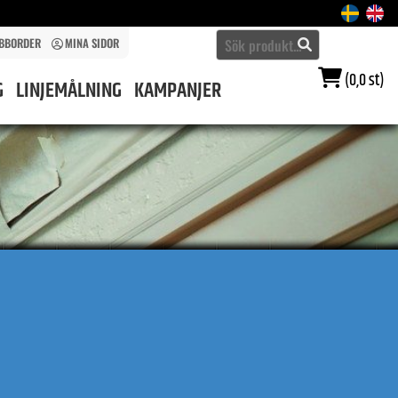
BBORDER
MINA SIDOR
(0,0 st)
G
LINJEMÅLNING
KAMPANJER