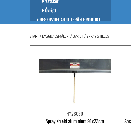
Vätskor
Övrigt
RESERVDELAR UTIFRÅN PRODUKT
KURSER
START
/
BYGGNADSMÅLERI
/
ÖVRIGT
/
SPRAY SHIELDS
FASAD & GOLV
INDUSTRIMÅLNING
LINJEMÅLNING
KAMPANJER
HY28030
Spray shield aluminium 91x23cm
Spr