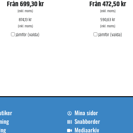
Från
699,30 kr
Från
472,50 kr
(exkl. moms)
(exkl. moms)
874,13 kr
590,63 kr
(inkl. moms)
(inkl. moms)
Jämför (valda)
Jämför (valda)
utiker
Mina sidor
ning
Snabborder
ing
Mediaarkiv