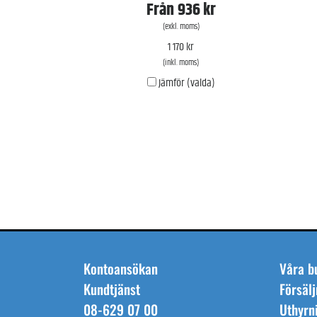
Från
936 kr
(exkl. moms)
1 170 kr
(inkl. moms)
Jämför (valda)
Kontoansökan
Våra b
Kundtjänst
Försälj
08-629 07 00
Uthyrn