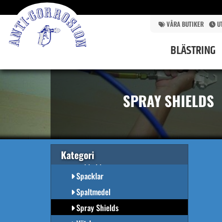
BLÄSTRING
BYGGNADSMÅLERI
VÅRA BUTIKER
U
UTRUSTNINGAR
BLÄSTRING
SKYDDSUTRUSTNING
PISTOLER & FÖRLÄNGNINGSSKAFT
SLANGAR & SLANGTILLBEHÖR
SPRAY SHIELDS
MASKINRESERVDELAR
ÖVRIGT
Dammsugarpåsar
Rengöring
Kategori
Slippapper
Spacklar
Spaltmedel
Spray Shields