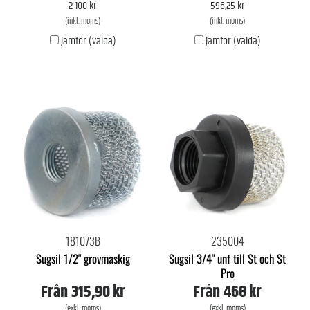
2 100 kr
596,25 kr
(inkl. moms)
(inkl. moms)
Jämför (valda)
Jämför (valda)
181073B
235004
Sugsil 1/2" grovmaskig
Sugsil 3/4" unf till St och St
Pro
Från
315,90 kr
Från
468 kr
(exkl. moms)
(exkl. moms)