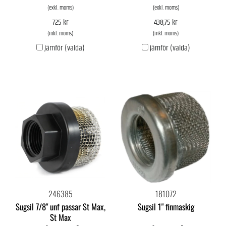
(exkl. moms)
(exkl. moms)
725 kr
438,75 kr
(inkl. moms)
(inkl. moms)
Jämför (valda)
Jämför (valda)
246385
181072
Sugsil 7/8" unf passar St Max,
Sugsil 1" finmaskig
St Max