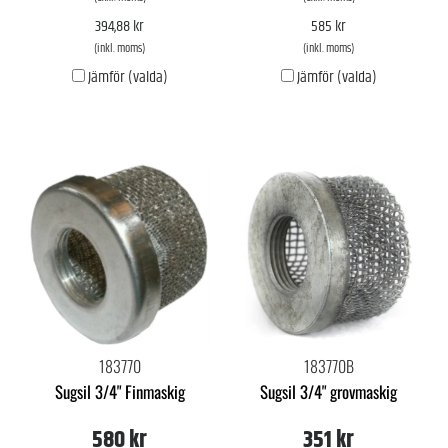
394,88 kr
585 kr
(inkl. moms)
(inkl. moms)
Jämför (valda)
Jämför (valda)
183770
183770B
Sugsil 3/4" Finmaskig
Sugsil 3/4" grovmaskig
580 kr
351 kr