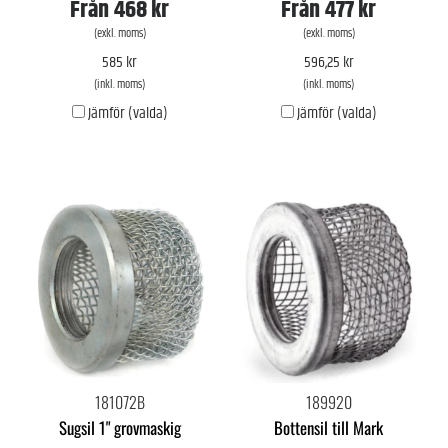
Från
468 kr
Från
477 kr
(exkl. moms)
(exkl. moms)
585 kr
596,25 kr
(inkl. moms)
(inkl. moms)
Jämför (valda)
Jämför (valda)
181072B
189920
Sugsil 1" grovmaskig
Bottensil till Mark