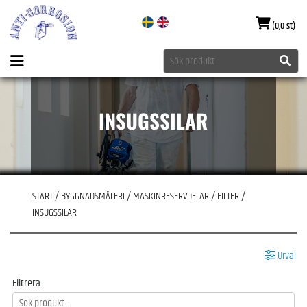
(0,0 st)
INSUGSSILAR
START
/
BYGGNADSMÅLERI
/
MASKINRESERVDELAR
/
FILTER
/
INSUGSSILAR
Urval
Filtrera: