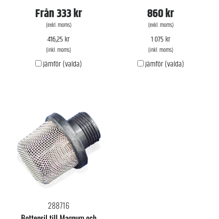
Från
333 kr
860 kr
(exkl. moms)
(exkl. moms)
416,25 kr
1 075 kr
(inkl. moms)
(inkl. moms)
Jämför (valda)
Jämför (valda)
288716
Bottensil till Magnum och