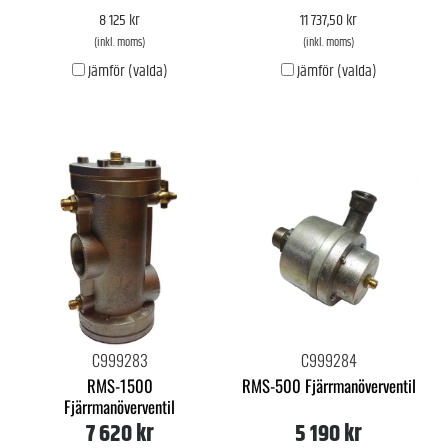
8 125 kr
11 737,50 kr
(inkl. moms)
(inkl. moms)
Jämför (valda)
Jämför (valda)
C999283
C999284
RMS-1500
RMS-500 Fjärrmanöverventil
Fjärrmanöverventil
7 620 kr
5 190 kr