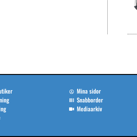
utiker
Mina sidor
ning
Snabborder
ing
Mediaarkiv
e