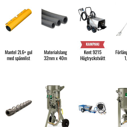
KAMPANJ
Mantel 2L6+ gul
Materialslang
Kent 9215
Förlän
med spännlist
32mm x 40m
Högtryckstvätt
1