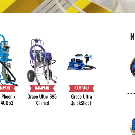
N
MPANJ
KAMPANJ
KAMPANJ
 Phoenix
Graco Ultra 695
Graco Ultra
140053
XT med
QuickShot II
i Vagnmon
slangvinda