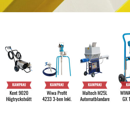
KAMPANJ
KAMPANJ
KAMPANJ
KA
Kent 9020
Wiwa Profit
Maltech M25L
WIWA
Högtryckstvätt
4233 3-ben Inkl.
Automatblandare
GX 
filter, s
Rostfr