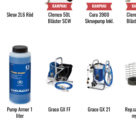
KAMPANJ
KAMPANJ
KA
Skruv 2L6 Röd
Clemco 50L
Cura 3900
Clem
Bläster SCW
Skruvpump Inkl.
Bläs
1440
slangpaket #
Pump Armor 1
Graco GX FF
Graco GX 21
Rep.sa
liter
m