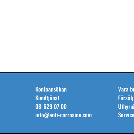
Kontoansökan
Våra b
Kundtjänst
Försälj
08-629 07 00
Uthyrn
info@anti-corrosion.com
Servic