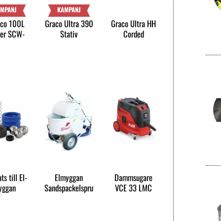
MPANJ
KAMPANJ
co 100L
Graco Ultra 390
Graco Ultra HH
ter SCW-
Stativ
Corded
2040
ts till El-
Elmyggan
Dammsugare
yggan
Sandspackelspruta
VCE 33 LMC