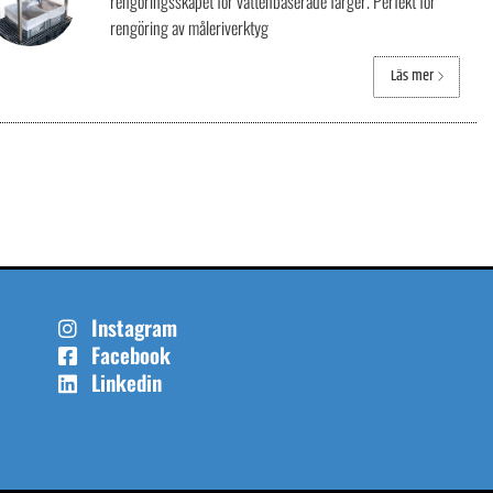
rengöringsskåpet för vattenbaserade färger. Perfekt för
rengöring av måleriverktyg
Läs mer
Instagram
Facebook
Linkedin