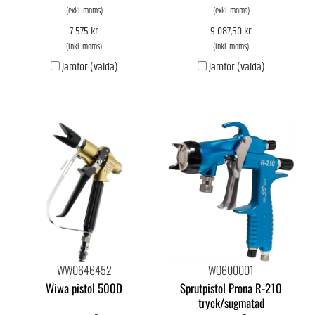
(exkl. moms)
(exkl. moms)
7 575 kr
9 087,50 kr
(inkl. moms)
(inkl. moms)
Jämför (valda)
Jämför (valda)
WW0646452
WO600001
Wiwa pistol 500D
Sprutpistol Prona R-210
tryck/sugmatad