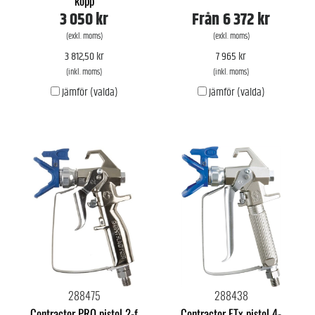
kopp
3 050 kr
Från
6 372 kr
(exkl. moms)
(exkl. moms)
3 812,50 kr
7 965 kr
(inkl. moms)
(inkl. moms)
Jämför (valda)
Jämför (valda)
288475
288438
Contractor PRO pistol 2-f
Contractor FTx pistol 4-