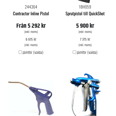
244364
18H059
Contractor Inline Pistol
Sprutpistol till QuickShot
Från
5 292 kr
5 900 kr
(exkl. moms)
(exkl. moms)
6 615 kr
7 375 kr
(inkl. moms)
(inkl. moms)
Jämför (valda)
Jämför (valda)