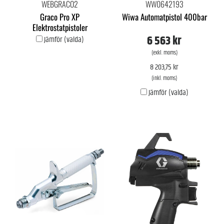
WEBGRACO2
WW0642193
Graco Pro XP
Wiwa Automatpistol 400bar
Elektrostatpistoler
6 563 kr
Jämför (valda)
(exkl. moms)
8 203,75 kr
(inkl. moms)
Jämför (valda)