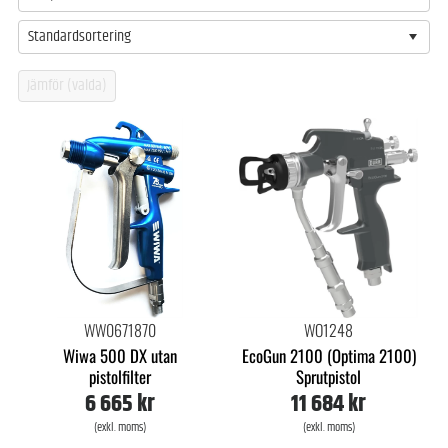
Standardsortering
WW0671870
WO1248
Wiwa 500 DX utan
EcoGun 2100 (Optima 2100)
pistolfilter
Sprutpistol
6 665 kr
11 684 kr
(exkl. moms)
(exkl. moms)