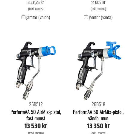
8 331,25 kr
14 605 kr
(inkl. moms)
(inkl. moms)
Jämför (valda)
Jämför (valda)
26B512
26B518
PerformAA 50 AirMix-pistol,
PerformAA 50 AirMix-pistol,
fast munst
vändb. mun
13 530 kr
13 350 kr
(exkl. moms)
(exkl. moms)