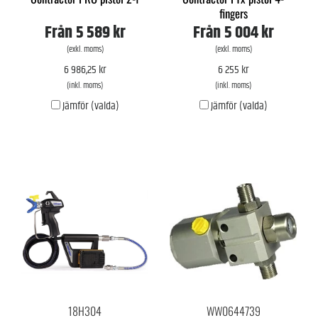
fingers
Från
5 589 kr
Från
5 004 kr
(exkl. moms)
(exkl. moms)
6 986,25 kr
6 255 kr
(inkl. moms)
(inkl. moms)
Jämför (valda)
Jämför (valda)
18H304
WW0644739