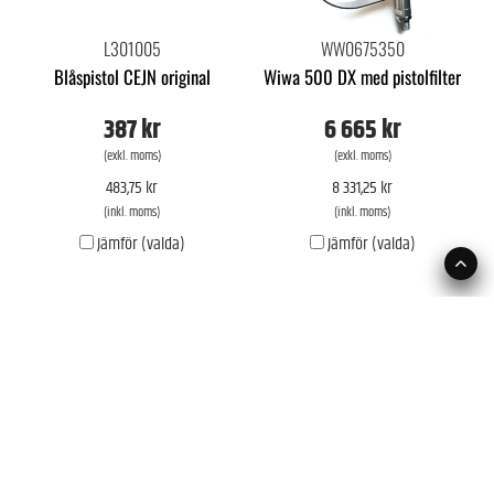
L301005
WW0675350
Blåspistol CEJN original
Wiwa 500 DX med pistolfilter
387 kr
6 665 kr
(exkl. moms)
(exkl. moms)
483,75 kr
8 331,25 kr
(inkl. moms)
(inkl. moms)
Jämför (valda)
Jämför (valda)
VÅRA BUTIKER
UTHYRNING
SERVICE
ÅTERFÖRSÄLJARE
NYHETER
MEDIAARKIV
SNABBORDER
MINA SIDOR
Kontoansökan