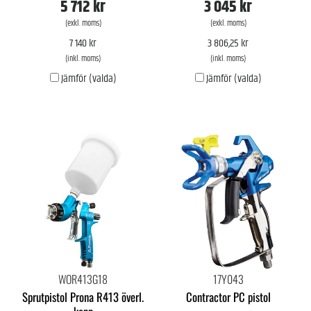
5 712 kr
3 045 kr
(exkl. moms)
(exkl. moms)
7 140 kr
3 806,25 kr
(inkl. moms)
(inkl. moms)
Jämför (valda)
Jämför (valda)
WOR413G18
17Y043
Sprutpistol Prona R413 överl.
Contractor PC pistol