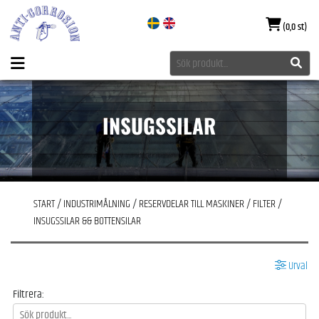
(0,0 st)
INSUGSSILAR
START
/
INDUSTRIMÅLNING
/
RESERVDELAR TILL MASKINER
/
FILTER
/
INSUGSSILAR && BOTTENSILAR
Urval
Filtrera: