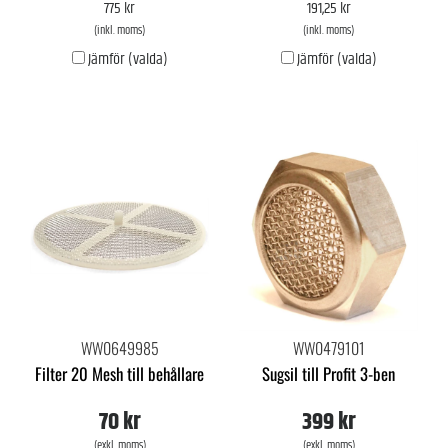
775 kr
191,25 kr
(inkl. moms)
(inkl. moms)
Jämför (valda)
Jämför (valda)
WW0649985
WW0479101
Filter 20 Mesh till behållare
Sugsil till Profit 3-ben
70 kr
399 kr
(exkl. moms)
(exkl. moms)