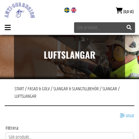
(0,0 st)
LUFTSLANGAR
START
/
FASAD & GOLV
/
SLANGAR & SLANGTILLBEHÖR
/
SLANGAR
/
LUFTSLANGAR
Urval
Filtrera: