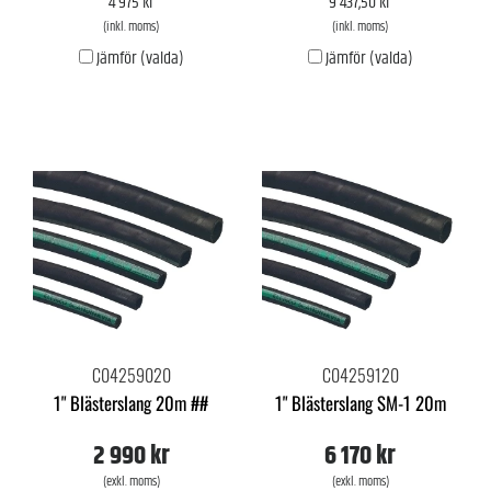
4 975 kr
9 437,50 kr
(inkl. moms)
(inkl. moms)
Jämför (valda)
Jämför (valda)
C04259020
C04259120
1" Blästerslang 20m ##
1" Blästerslang SM-1 20m
2 990 kr
6 170 kr
(exkl. moms)
(exkl. moms)