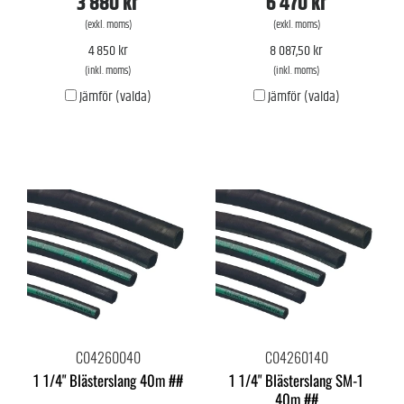
3 880 kr
6 470 kr
(exkl. moms)
(exkl. moms)
4 850 kr
8 087,50 kr
(inkl. moms)
(inkl. moms)
Jämför (valda)
Jämför (valda)
C04260040
C04260140
1 1/4" Blästerslang 40m ##
1 1/4" Blästerslang SM-1
40m ##