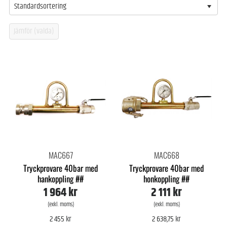
Standardsortering
MAC667
MAC668
Tryckprovare 40bar med
Tryckprovare 40bar med
hankoppling ##
honkoppling ##
1 964 kr
2 111 kr
(exkl. moms)
(exkl. moms)
2 455 kr
2 638,75 kr