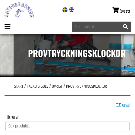
(0,0 st)
PROVTRYCKNINGSKLOCKOR
START
/
FASAD & GOLV
/
ÖVRIGT
/
PROVTRYCKNINGSKLOCKOR
Urval
Filtrera: