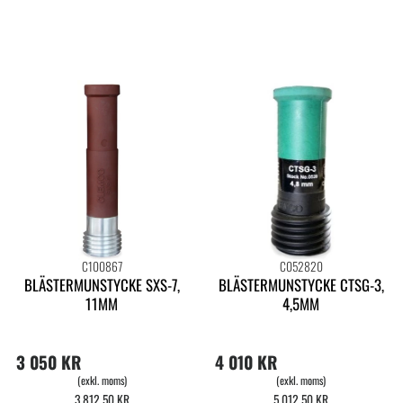
C100867
C052820
BLÄSTERMUNSTYCKE SXS-7,
BLÄSTERMUNSTYCKE CTSG-3,
11MM
4,5MM
3 050 KR
4 010 KR
(exkl. moms)
(exkl. moms)
3 812,50 KR
5 012,50 KR